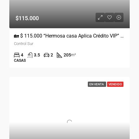
$115.000
🏡 $ 115.000 “Hermosa casa Aplica Crédito VIP” 📍Sector La Calera Control Sur
Control Sur
4
3.5
2
205
m²
CASAS
EN VENTA
VENDIDO