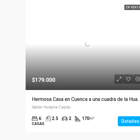
EN VENT
$179.000
Hermosa Casa en Cuenca a una cuadra de la H
Sector Huayna Capac
6
2.5
2
170
m²
Detalles
CASAS