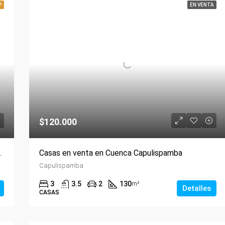
P
EN VENTA
$120.000
o a Baños $ 118.000
Casas en venta en Cuenca Capulispamba
Capulispamba
3
3.5
2
130
m²
Detalles
CASAS