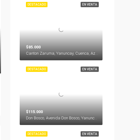
DESTACADO
EN VENTA
$85.000
Canton Zaruma, Yanuncay, Cuenca, Azuay, 010116, Ecuador
DESTACADO
EN VENTA
$115.000
Don Bosco, Avenida Don Bosco, Yanuncay, Cuenca, Azuay, 000000, Ecuador
DESTACADO
EN VENTA