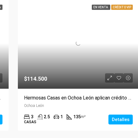
A
EN VENTA
CRÉDITO VIP
$114.500
uayna Capac
Hermosas Casas en Ochoa León aplican crédito VIP
Ochoa León
3
2.5
1
135
m²
Detalles
CASAS