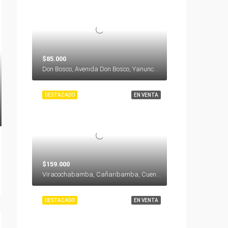
$85.000
Don Bosco, Avenida Don Bosco, Yanuncay, Cuenca, Azuay, 000000, Ecuador
DESTACADO
EN VENTA
$159.000
Viracochabamba, Cañaribamba, Cuenca, Azuay, 010104, Ecuador
DESTACADO
EN VENTA