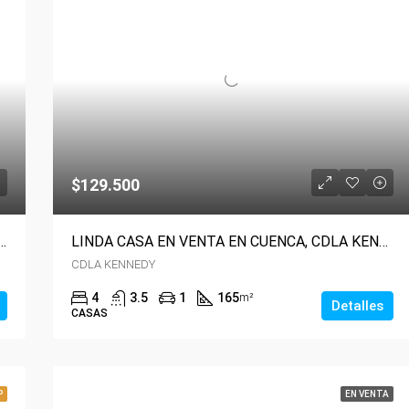
$129.500
n Cuenca en Sector Parque Jacaranda
LINDA CASA EN VENTA EN CUENCA, CDLA KENNEDY
CDLA KENNEDY
4
3.5
1
165
m²
Detalles
CASAS
P
EN VENTA