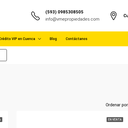
(593) 0985308505
Cu
info@vmepropiedades.com
Crédito VIP en Cuenca
Blog
Contáctanos
Ordenar por
A
EN VENTA