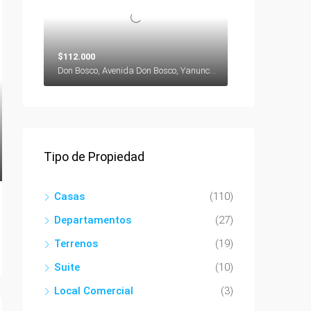
$112.000
Don Bosco, Avenida Don Bosco, Yanuncay, Cuenca, Azuay, 000000, Ecuador
Tipo de Propiedad
Casas
(110)
Departamentos
(27)
Terrenos
(19)
Suite
(10)
Local Comercial
(3)