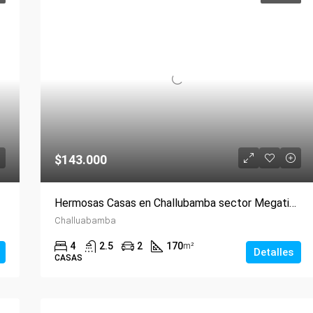
$143.000
Hermosas Casas en Challubamba sector Megatienda Del Sur
Challuabamba
4
2.5
2
170
m²
Detalles
CASAS