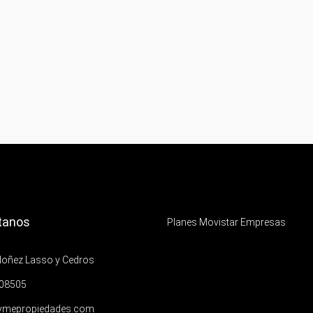
tanos
Planes Movistar Empresas
doñez Lasso y Cedros
08505
vmepropiedades.com