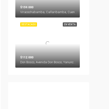
$159.000
Viracochabamba, Cañaribamba, Cuenca, Azuay, 010104, Ecuador
DESTACADO
EN VENTA
$112.000
Don Bosco, Avenida Don Bosco, Yanuncay, Cuenca, Azuay, 000000, Ecuador