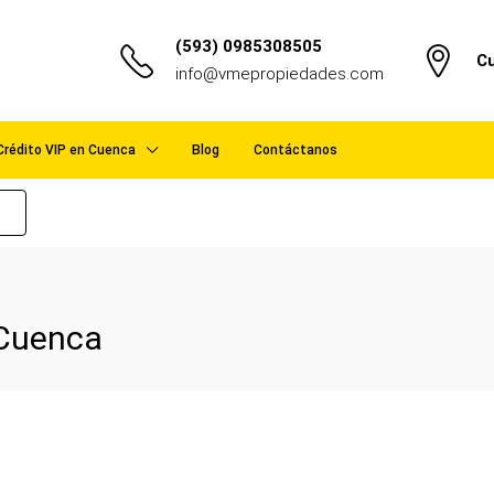
(593) 0985308505
Cu
info@vmepropiedades.com
Crédito VIP en Cuenca
Blog
Contáctanos
 Cuenca