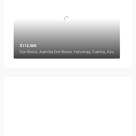
$112.000
Don Bosco, Avenida Don Bosco, Yanuncay, Cuenca, Azuay, 000000, Ecuador