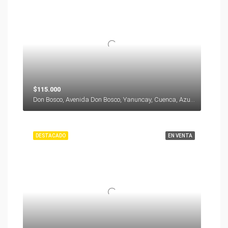
$115.000
Don Bosco, Avenida Don Bosco, Yanuncay, Cuenca, Azuay, 000000, Ecuador
DESTACADO
EN VENTA