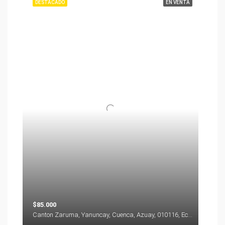
DESTACADO
EN VENTA
$85.000
Canton Zaruma, Yanuncay, Cuenca, Azuay, 010116, Ecuador