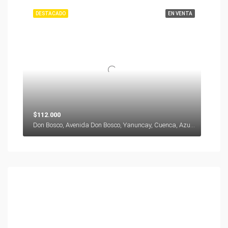
DESTACADO
EN VENTA
$112.000
Don Bosco, Avenida Don Bosco, Yanuncay, Cuenca, Azuay, 000000, Ecuador