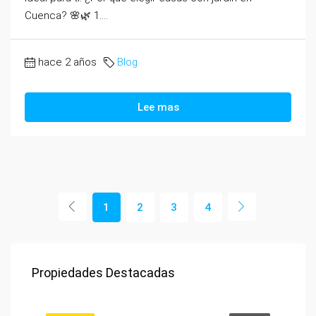
Cuenca? 🌸🌿 1....
hace 2 años
Blog
Lee mas
1
2
3
4
Propiedades Destacadas