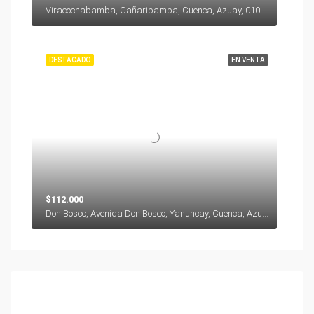
Viracochabamba, Cañaribamba, Cuenca, Azuay, 010104, Ecuador
DESTACADO
EN VENTA
$112.000
Don Bosco, Avenida Don Bosco, Yanuncay, Cuenca, Azuay, 000000, Ecuador