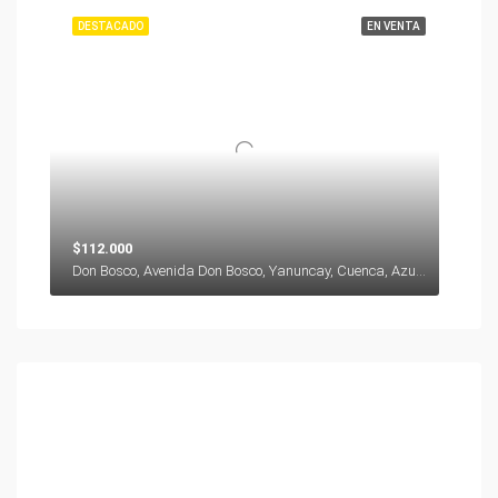
DESTACADO
EN VENTA
$112.000
Don Bosco, Avenida Don Bosco, Yanuncay, Cuenca, Azuay, 000000, Ecuador