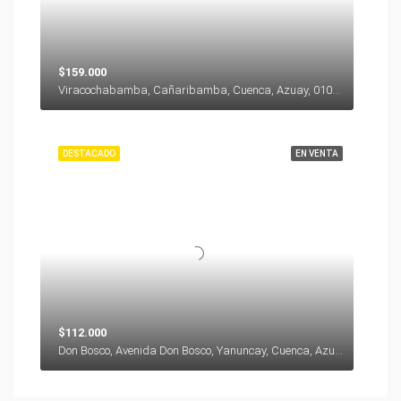
$159.000
Viracochabamba, Cañaribamba, Cuenca, Azuay, 010104, Ecuador
DESTACADO
EN VENTA
$112.000
Don Bosco, Avenida Don Bosco, Yanuncay, Cuenca, Azuay, 000000, Ecuador