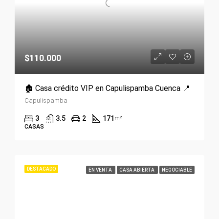
$110.000
🏚️ Casa crédito VIP en Capulispamba Cuenca 📍
Capulispamba
3
3.5
2
171
m²
CASAS
DESTACADO
EN VENTA
CASA ABIERTA
NEGOCIABLE