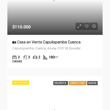
$110.000
🏡 Casa en Venta Capulispamba Cuenca
Capulispamba, Cuenca, Azuay, 010118, Ecuador
3
3
2
180
m²
CASAS
DESTACADO
EN VENTA
CRÉDITO VIP
NUEVA